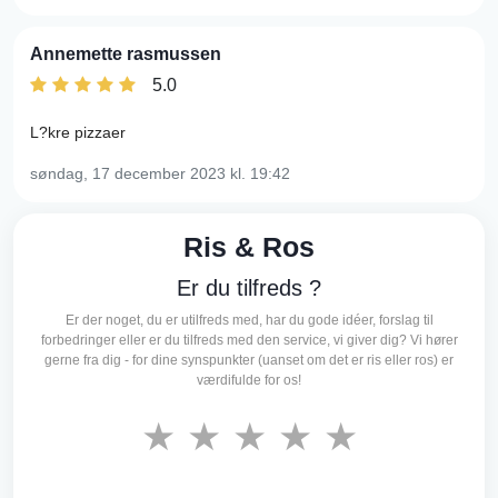
Annemette rasmussen
5.0
L?kre pizzaer
søndag, 17 december 2023
kl. 19:42
Ris & Ros
Er du tilfreds ?
Er der noget, du er utilfreds med, har du gode idéer, forslag til
forbedringer eller er du tilfreds med den service, vi giver dig? Vi hører
gerne fra dig - for dine synspunkter (uanset om det er ris eller ros) er
værdifulde for os!
★
★
★
★
★